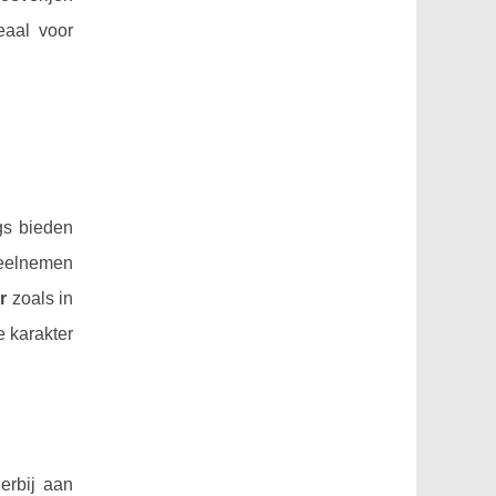
eaal voor
gs bieden
deelnemen
r
zoals in
e karakter
erbij aan