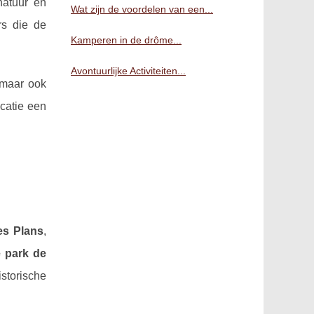
natuur en
Wat zijn de voordelen van een...
rs die de
Kamperen in de drôme...
Avontuurlijke Activiteiten...
, maar ook
ocatie een
es Plans
,
e park de
torische