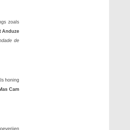
ngs zoals
t Anduze
ndade de
als honing
Mas Cam
oeverijen