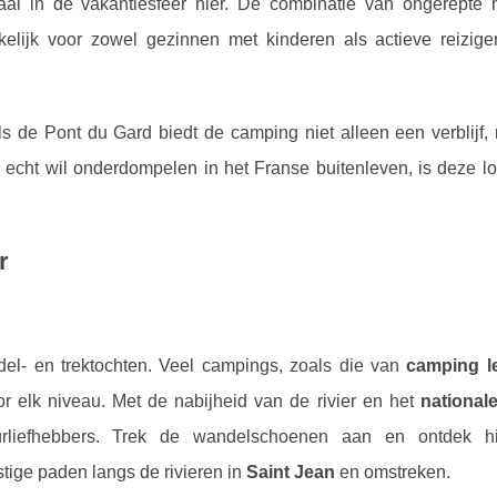
aal in de vakantiesfeer hier. De combinatie van ongerepte 
elijk voor zowel gezinnen met kinderen als actieve reizige
zoals de Pont du Gard biedt de camping niet alleen een verblijf
ch echt wil onderdompelen in het Franse buitenleven, is deze l
r
el- en trektochten. Veel campings, zoals die van
camping l
oor elk niveau. Met de nabijheid van de rivier en het
national
liefhebbers. Trek de wandelschoenen aan en ontdek his
stige paden langs de rivieren in
Saint Jean
en omstreken.