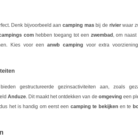
fect. Denk bijvoorbeeld aan
camping mas
bij de
rivier
waar 
campings com
hebben toegang tot een
zwembad
, om naast 
nen. Kies voor een
anwb camping
voor extra voorzienin
teiten
ieden gestructureerde gezinsactiviteiten aan, zoals gez
eeld
Anduze
. Dit maakt het ontdekken van de
omgeving
een ple
 dus het is handig om eerst een
camping te bekijken
en te
b
n