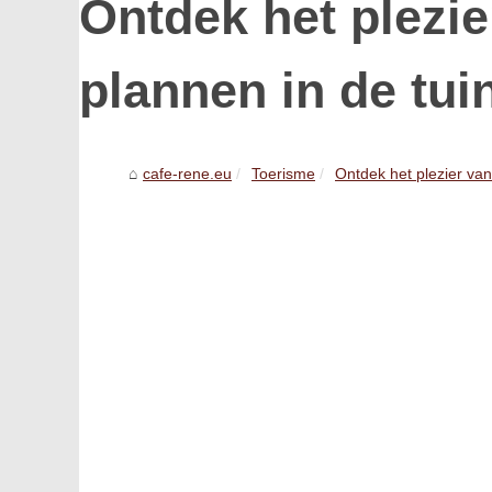
Ontdek het plezi
plannen in de tui
cafe-rene.eu
Toerisme
Ontdek het plezier va