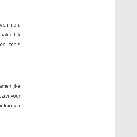
zwemmen,
natuurlijk
gen zoals
amenlijke
zier voor
oeken
via