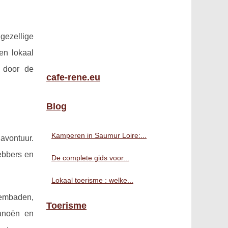
gezellige
en lokaal
n door de
cafe-rene.eu
Blog
Kamperen in Saumur Loire:...
avontuur.
ebbers en
De complete gids voor...
Lokaal toerisme : welke...
wembaden,
Toerisme
kanoën en