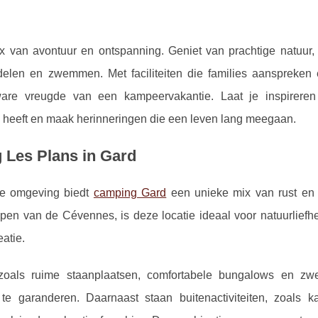
x van avontuur en ontspanning. Geniet van prachtige natuur, 
ndelen en zwemmen. Met faciliteiten die families aanspreken 
ware vreugde van een kampeervakantie. Laat je inspirere
 heeft en maak herinneringen die een leven lang meegaan.
 Les Plans in Gard
jke omgeving biedt
camping Gard
een unieke mix van rust en 
appen
van de Cévennes, is deze locatie ideaal voor natuurliefh
atie.
 zoals ruime staanplaatsen, comfortabele bungalows en z
e garanderen. Daarnaast staan buitenactiviteiten, zoals 