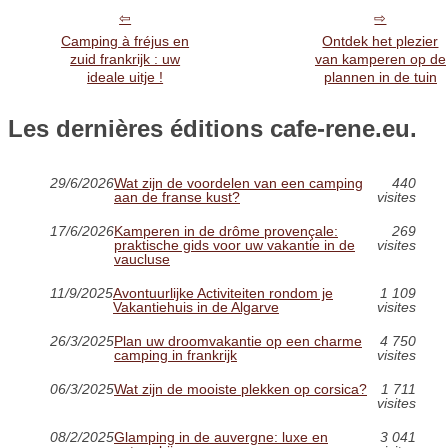
Camping à fréjus en
Ontdek het plezier
zuid frankrijk : uw
van kamperen op de
ideale uitje !
plannen in de tuin
Les dernières éditions cafe-rene.eu.
29/6/2026
Wat zijn de voordelen van een camping
440
aan de franse kust?
visites
17/6/2026
Kamperen in de drôme provençale:
269
praktische gids voor uw vakantie in de
visites
vaucluse
11/9/2025
Avontuurlijke Activiteiten rondom je
1 109
Vakantiehuis in de Algarve
visites
26/3/2025
Plan uw droomvakantie op een charme
4 750
camping in frankrijk
visites
06/3/2025
Wat zijn de mooiste plekken op corsica?
1 711
visites
08/2/2025
Glamping in de auvergne: luxe en
3 041