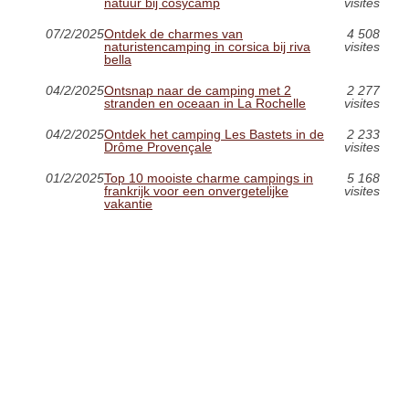
natuur bij cosycamp
visites
07/2/2025
Ontdek de charmes van
4 508
naturistencamping in corsica bij riva
visites
bella
04/2/2025
Ontsnap naar de camping met 2
2 277
stranden en oceaan in La Rochelle
visites
04/2/2025
Ontdek het camping Les Bastets in de
2 233
Drôme Provençale
visites
01/2/2025
Top 10 mooiste charme campings in
5 168
frankrijk voor een onvergetelijke
visites
vakantie