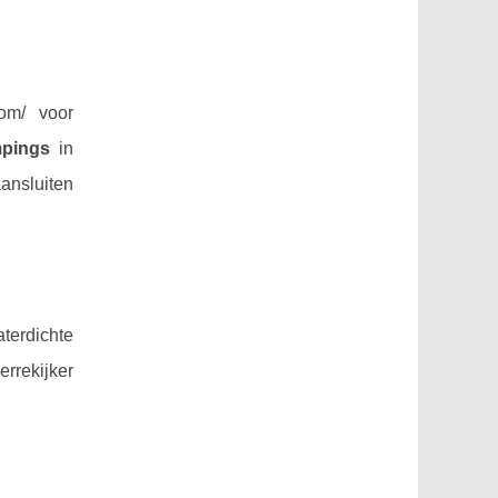
com/ voor
pings
in
aansluiten
terdichte
rrekijker