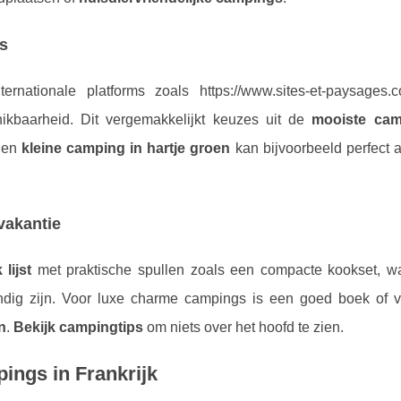
s
ernationale platforms zoals https://www.sites-et-paysages.
chikbaarheid. Dit vergemakkelijkt keuzes uit de
mooiste cam
Een
kleine camping in hartje groen
kan bijvoorbeeld perfect 
vakantie
 lijst
met praktische spullen zoals een compacte kookset, wa
ndig zijn. Voor luxe charme campings is een goed boek of ve
n
.
Bekijk campingtips
om niets over het hoofd te zien.
ings in Frankrijk