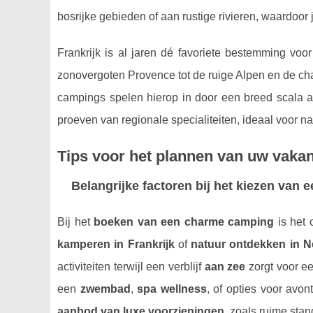
bosrijke gebieden of aan rustige rivieren, waardoor j
Frankrijk is al jaren dé favoriete bestemming voo
zonovergoten Provence tot de ruige Alpen en de cha
campings spelen hierop in door een breed scala aa
proeven van regionale specialiteiten, ideaal voor n
Tips voor het plannen van uw vaka
Belangrijke factoren bij het kiezen van
Bij het
boeken van een charme camping
is het 
kamperen in Frankrijk
of
natuur ontdekken in 
activiteiten terwijl een verblijf
aan zee
zorgt voor ee
een
zwembad
,
spa wellness
, of opties voor avon
aanbod van luxe voorzieningen
, zoals ruime sta