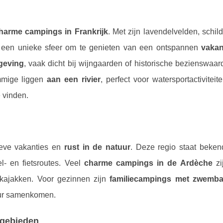
harme campings in Frankrijk
. Met zijn lavendelvelden, schil
e een unieke sfeer om te genieten van een ontspannen
vakan
geving
, vaak dicht bij wijngaarden of historische bezienswaa
mmige liggen
aan een rivier
, perfect voor watersportactiviteit
e vinden.
ieve vakanties en
rust in de natuur
. Deze regio staat beken
l- en fietsroutes. Veel
charme campings in de Ardèche
zi
 kajakken. Voor gezinnen zijn
familiecampings met zwemb
uur samenkomen.
tgebieden