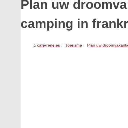
Plan uw droomva
camping in frankr
cafe-rene.eu
Toerisme
Plan uw droomvakantie