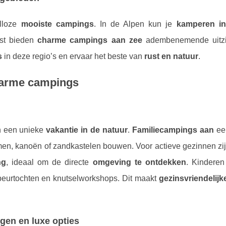
alloze
mooiste campings
. In de Alpen kun je
kamperen in
kust bieden
charme campings aan zee
adembenemende uitzi
s
in deze regio’s en ervaar het beste van
rust en natuur
.
charme campings
in een unieke
vakantie in de natuur
.
Familiecampings aan
een
n, kanoën of zandkastelen bouwen. Voor actieve gezinnen zij
ng
, ideaal om de directe
omgeving te ontdekken
. Kinderen
speurtochten en knutselworkshops. Dit maakt
gezinsvriendelij
gen en luxe opties