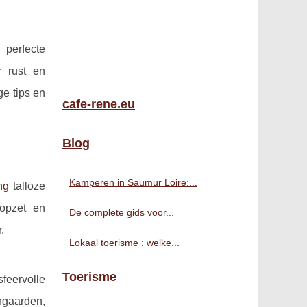
 perfecte
r rust en
ge tips en
cafe-rene.eu
Blog
Kamperen in Saumur Loire:...
ng
talloze
 opzet en
De complete gids voor...
.
Lokaal toerisme : welke...
Toerisme
feervolle
ngaarden,