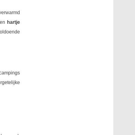
 verwarmd
een
hartje
voldoende
 campings
rgetelijke