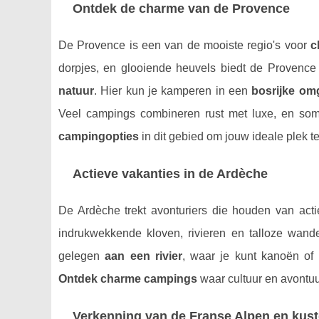
Ontdek de charme van de Provence
De Provence is een van de mooiste regio's voor
c
dorpjes, en glooiende heuvels biedt de Provenc
natuur
. Hier kun je kamperen in een
bosrijke om
Veel campings combineren rust met luxe, en so
campingopties
in dit gebied om jouw ideale plek t
Actieve vakanties in de Ardèche
De Ardèche trekt avonturiers die houden van act
indrukwekkende kloven, rivieren en talloze wande
gelegen
aan een rivier
, waar je kunt kanoën of
Ontdek charme campings
waar cultuur en avont
Verkenning van de Franse Alpen en kus