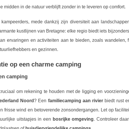
e midden in de natuur verblijft zonder in te leveren op comfort.
r kampeerders, mede dankzij zijn diversiteit aan landschappe
rmante kustlijnen van Bretagne: elke regio biedt iets bijzonde
n ervaringen en activiteiten aan te bieden, zoals wandelen, f
atuurliefhebbers en gezinnen.
ntie op een charme camping
 een camping
cruciaal om rekening te houden met de ligging en voorzieninge
Nederland Noord
? Een
familiecamping aan rivier
biedt rust e
n frisse wind en betoverende zonsondergangen. Let op facilite
tuurlijke uitstapjes in een
bosrijke omgeving
. Controleer daa
ndplaatsen of
huisdiervriendelijke campings
.