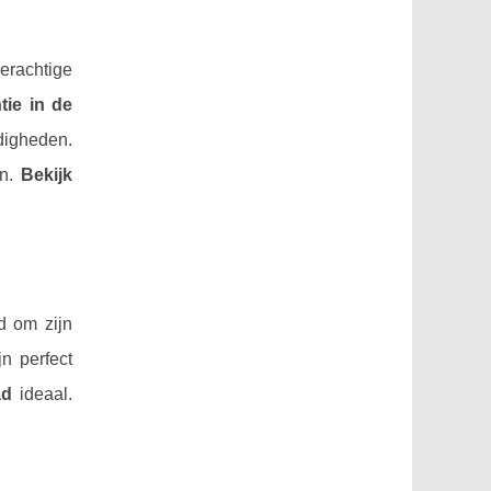
derachtige
tie in de
rdigheden.
en.
Bekijk
d om zijn
jn perfect
ad
ideaal.