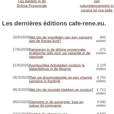
Les Bastets in de
van
Drôme Provençale
naturistencamping in
corsica bij riva bella
Les dernières éditions cafe-rene.eu.
29/6/2026
Wat zijn de voordelen van een camping
441
aan de franse kust?
visites
17/6/2026
Kamperen in de drôme provençale:
271
praktische gids voor uw vakantie in de
visites
vaucluse
11/9/2025
Avontuurlijke Activiteiten rondom je
1 110
Vakantiehuis in de Algarve
visites
26/3/2025
Plan uw droomvakantie op een charme
4 751
camping in frankrijk
visites
06/3/2025
Wat zijn de mooiste plekken op corsica?
1 712
visites
08/2/2025
Glamping in de auvergne: luxe en
3 042
natuur bij cosycamp
visites
07/2/2025
Ontdek de charmes van
4 509