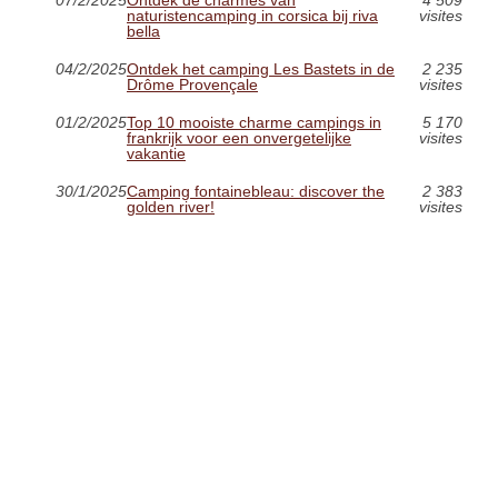
naturistencamping in corsica bij riva
visites
bella
04/2/2025
Ontdek het camping Les Bastets in de
2 235
Drôme Provençale
visites
01/2/2025
Top 10 mooiste charme campings in
5 170
frankrijk voor een onvergetelijke
visites
vakantie
30/1/2025
Camping fontainebleau: discover the
2 383
golden river!
visites